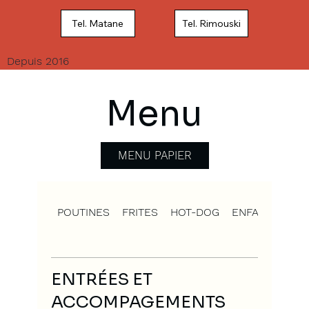
Tel. Matane
Tel. Rimouski
Depuis 2016
Menu
MENU PAPIER
POUTINES
FRITES
HOT-DOG
ENFANTS
EN
ENTRÉES ET
ACCOMPAGEMENTS