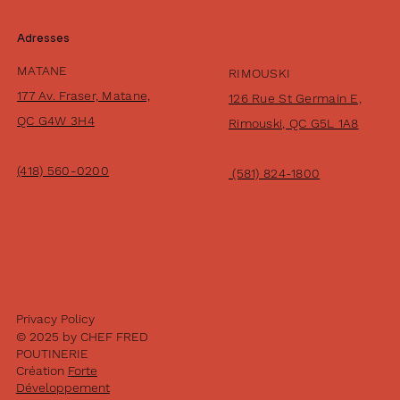
Adresses
MATANE
RIMOUSKI
177 Av. Fraser, Matane,
126 Rue St Germain E,
QC G4W 3H4
Rimouski, QC G5L 1A8
(418) 560-0200
(581) 824-1800
Privacy Policy
© 2025 by CHEF FRED
POUTINERIE
Création
Forte
Développement