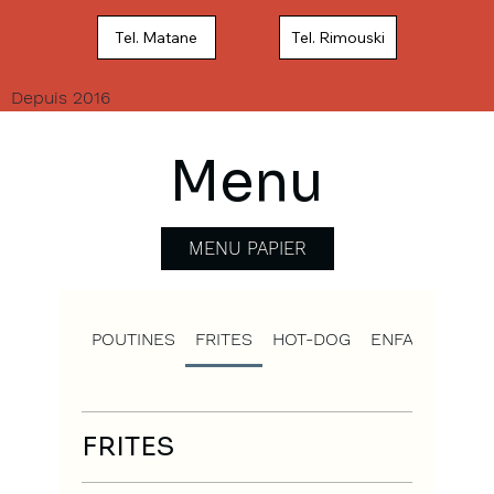
Tel. Matane
Tel. Rimouski
Depuis 2016
Menu
MENU PAPIER
POUTINES
FRITES
HOT-DOG
ENFANTS
EN
FRITES